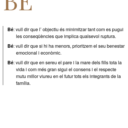
BÉ
Bé
: vull dir que l’ objectiu és minimitzar tant com es pugui
les conseqüències que implica qualsevol ruptura.
Bé
: vull dir que si hi ha menors, prioritzem el seu benestar
emocional i econòmic.
Bé
: vull dir que en sereu el pare i la mare dels fills tota la
vida i com més gran sigui el consens i el respecte
mutu millor viureu en el futur tots els integrants de la
família.
Bé
: vull dir que elaborem la millor guia per fer efectius tots
els drets que et corresponen.